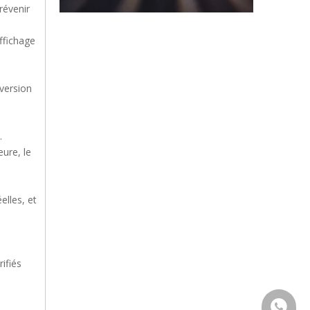
révenir
ffichage
version
.
eure, le
elles, et
ifiés
+86159