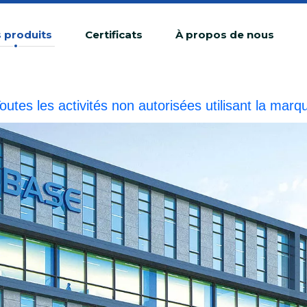
 produits
Certificats
À propos de nous
outes les activités non autorisées utilisant la 
ne contrefaçon illégale.BIOBASE enquêtera sur la r