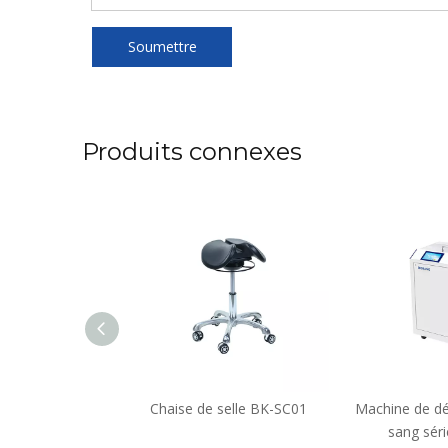
Soumettre
Produits connexes
bassins
Chaise de selle BK-SC01
Machine de dé
sang sér