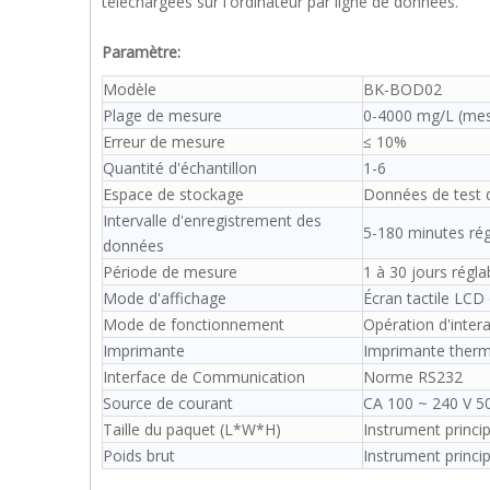
téléchargées sur l'ordinateur par ligne de données.
Paramètre:
Modèle
BK-BOD02
Plage de mesure
0-4000 mg/L (mes
Erreur de mesure
≤ 10%
Quantité d'échantillon
1-6
Espace de stockage
Données de test 
Intervalle d'enregistrement des
5-180 minutes rég
données
Période de mesure
1 à 30 jours régla
Mode d'affichage
Écran tactile LCD
Mode de fonctionnement
Opération d'inter
Imprimante
Imprimante therm
Interface de Communication
Norme RS232
Source de courant
CA 100 ~ 240 V 5
Taille du paquet (L*W*H)
Instrument princ
Poids brut
Instrument principa