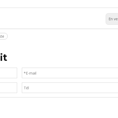
En ve
ste
it