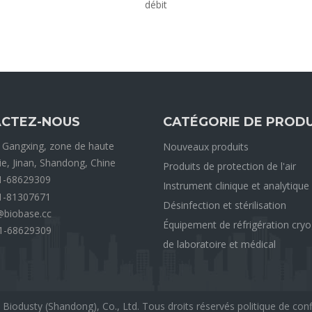
débit
CTEZ-NOUS
CATÉGORIE DE PRODU
 Gangxing, zone de haute
Nouveaux produits
ie, Jinan, Shandong, Chine
Produits de protection de l'air
1-68629309
Instrument clinique et analytique
1-81307671
Désinfection et stérilisation
@biobase.cc
Équipement de réfrigération cry
1-68629309
de laboratoire et médical
Biodusty (Shandong), Co., Ltd. Tous droits réservés
politique de conf