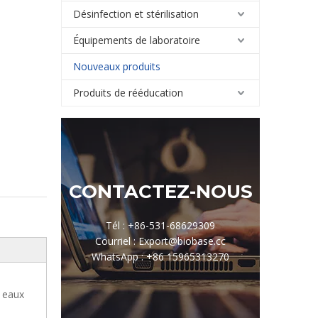
Désinfection et stérilisation
Équipements de laboratoire
Nouveaux produits
Produits de rééducation
CONTACTEZ-NOUS
Tél : +86-531-68629309
Courriel : Export@biobase.cc
WhatsApp : +86 15965313270
s eaux