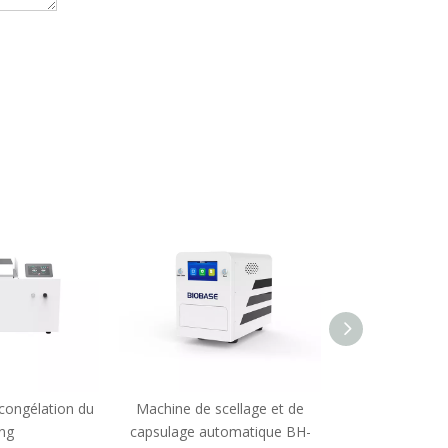
congélation du
Machine de scellage et de
Machine de sc
ng
capsulage automatique BH-
capsulage a