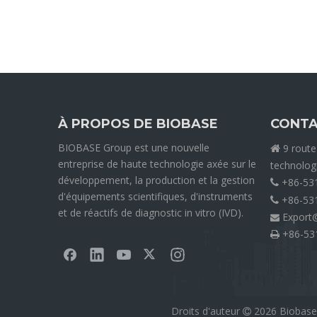
À PROPOS DE BIOBASE
CONTA
BIOBASE Group est une nouvelle
9 route

entreprise de haute technologie axée sur le
technolog
développement, la production et la gestion
+86-53

d'équipements scientifiques, d'instruments
+86-53

et de réactifs de diagnostic in vitro (IVD).
Export

+86-53

Droits d'auteur
2026
Biobase 
