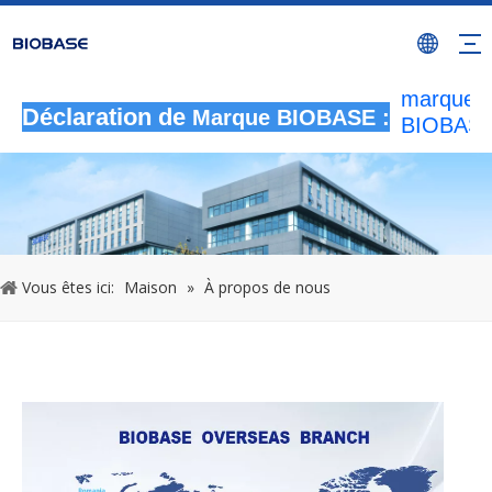
autorisée
utilisant l
marque
BIOBASE
considér
Déclaration de
Marque BIOBASE :
comme u
contrefa
illégale
enquêtera
responsab
légale.
2
Vous êtes ici:
Maison
»
À propos de nous