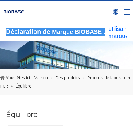
Toutes le
activités
autorisée
utilisant l
Déclaration de
Marque BIOBASE :
marque
BIOBASE
considér
comme u
contrefa
illégale
enquêtera
Vous êtes ici:
Maison
»
Des produits
»
Produits de laboratoire
responsab
PCR
»
Équilibre
légale.
2
Équilibre