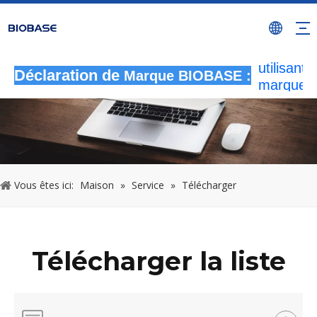
Toutes le
activités
autorisée
utilisant l
Déclaration de
Marque BIOBASE :
marque
BIOBASE
considér
comme u
contrefa
illégale
enquêtera
Vous êtes ici:
Maison
»
Service
»
Télécharger
responsab
légale.
2
Télécharger la liste