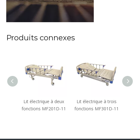
Produits connexes
à deux
Lit électrique à deux
Lit électrique à trois
Lit d'
03D-11
fonctions MF201D-11
fonctions MF301D-11
mani