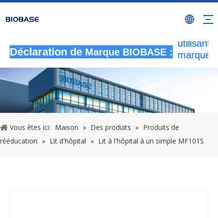
Toutes le
activités
autorisée
utilisant l
Déclaration de
Marque BIOBASE :
marque
BIOBASE
considér
comme u
contrefa
illégale
enquêtera
Vous êtes ici:
Maison
»
Des produits
»
Produits de
responsab
rééducation
»
Lit d'hôpital
»
Lit à l'hôpital à un simple MF101S
légale.
2