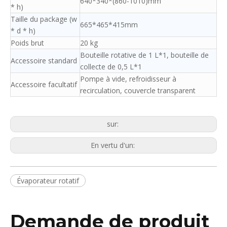
640*340*(860-1010)mm
* h)
Taille du package (w
665*465*415mm
* d * h)
Poids brut
20 kg
Bouteille rotative de 1 L*1, bouteille de
Accessoire standard
collecte de 0,5 L*1
Pompe à vide, refroidisseur à
Accessoire facultatif
recirculation, couvercle transparent
sur:
En vertu d'un:
Évaporateur rotatif
Demande de produit