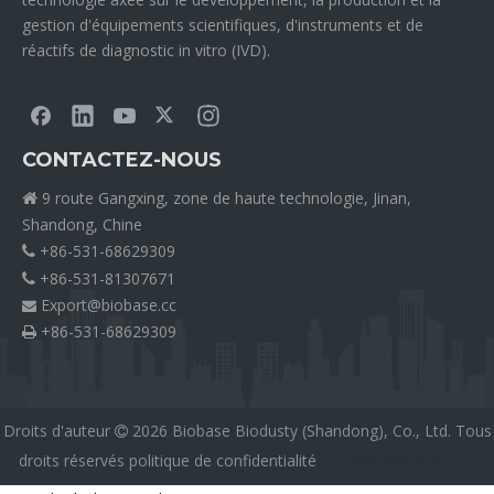
gestion d'équipements scientifiques, d'instruments et de
réactifs de diagnostic in vitro (IVD).
CONTACTEZ-NOUS
9 route Gangxing, zone de haute technologie, Jinan,

Shandong, Chine
+86-531-68629309

+86-531-81307671

Export@biobase.cc

+86-531-68629309

Droits d'auteur
2026
Biobase Biodusty (Shandong), Co., Ltd. Tous

droits réservés
politique de confidentialité
外贸网站网站建设公司