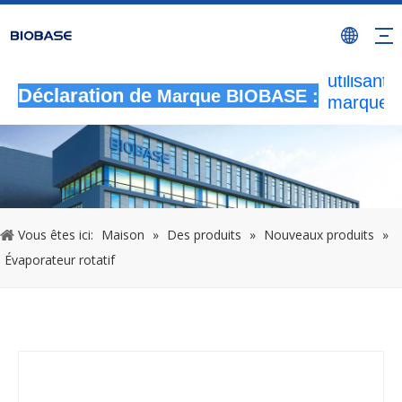
Toutes le
activités
autorisée
utilisant l
Déclaration de
Marque BIOBASE :
marque
BIOBASE
considér
comme u
contrefa
illégale
enquêtera
Vous êtes ici:
Maison
»
Des produits
»
Nouveaux produits
»
responsab
Évaporateur rotatif
légale.
2