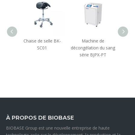
ns
Chaise de selle BK-
Machine de
Stati
SC01
décongélation du sang
déte
série BJPX-PT
nucléi
À PROPOS DE BIOBASE
BIOBASE Group est une nouvelle entreprise de haute
technologie axée sur le développement, la production et la