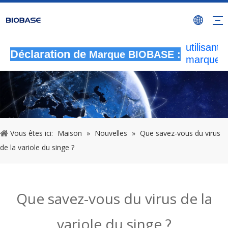
Toutes le
activités
autorisée
utilisant l
Déclaration de
Marque BIOBASE :
marque
BIOBASE
considér
comme u
contrefa
illégale
enquêtera
Vous êtes ici:
Maison
»
Nouvelles
»
Que savez-vous du virus
responsab
de la variole du singe ?
légale.
2
Que savez-vous du virus de la
variole du singe ?