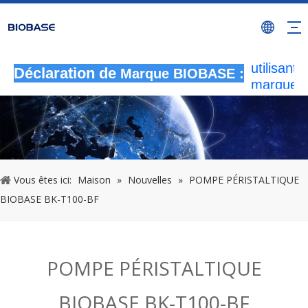
Toutes le
activités
autorisée
utilisant l
Déclaration de
Marque BIOBASE :
marque
BIOBASE
considér
comme u
contrefa
illégale
Vous êtes ici:
Maison
»
Nouvelles
»
POMPE PÉRISTALTIQUE
enquêtera
responsab
BIOBASE BK-T100-BF
légale.
2
POMPE PÉRISTALTIQUE
BIOBASE BK-T100-BF