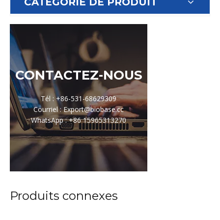
CATÉGORIE DE PRODUIT
CONTACTEZ-NOUS
Tél : +86-531-68629309
Courriel : Export@biobase.cc
WhatsApp : +86 15965313270
Produits connexes