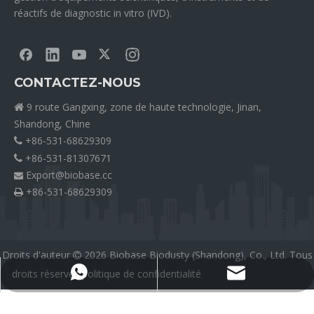
réactifs de diagnostic in vitro (IVD).
CONTACTEZ-NOUS
9 route Gangxing, zone de haute technologie, Jinan,

Shandong, Chine
+86-531-68629309

+86-531-81307671

Export@biobase.cc

+86-531-68629309

Droits d'auteur
2026
Biobase Biodusty (Shandong), Co., Ltd. Tous

droits réservés
politique de confidentialité
外贸网站网站建设公司
Export@biobase.cc
+8615965313270
Medical Silicone Tubing