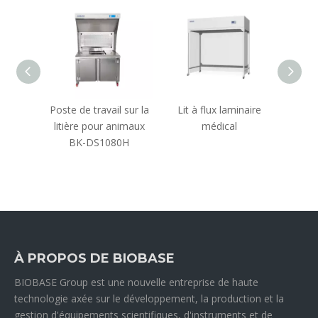
teilles
Poste de travail sur la
Lit à flux laminaire
Poste 
imaux
litière pour animaux
médical
litiè
BK-DS1080H
À PROPOS DE BIOBASE
BIOBASE Group est une nouvelle entreprise de haute
technologie axée sur le développement, la production et la
gestion d'équipements scientifiques, d'instruments et de