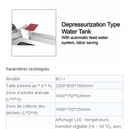
Paramètres techniques:
Modèle
BCI-I
Taille externe (w * d * h)
2200*850*1800mm
Zone d'activité animale
1600*750*820mm
(L*P*H)
Zone de collecte des
1600*750*250mm
déchets (L*D*H)
Affichage LED : température,
humidité réglable (10 ~ 50 ℃), avec