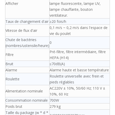
Afficher
lampe fluorescente, lampe UV,
lampe chauffante, bouton
ventilateur.
Taux de changement d'air
≥20 fois/h
0,1 m/s ~ 0,2 m/s dans l'espace de
Vitesse de flux d'air
vie du poulet
Chute de bactéries
0
(nombres/ustensile/heure)
Pré-filtre, filtre intermédiaire, filtre
Filtre
HEPA (H14)
Bruit
≤70dB(A)
Alarme
Alarme haute et basse température
Roulette universelle avec frein et
Roulette
pieds réglables
AC220V ± 10%, 50/60 Hz; 110 V ±
Alimentation nominale
10%, 60 Hz
Consommation nominale
700W
Poids brut
279 kg
Taille du package (w * d *