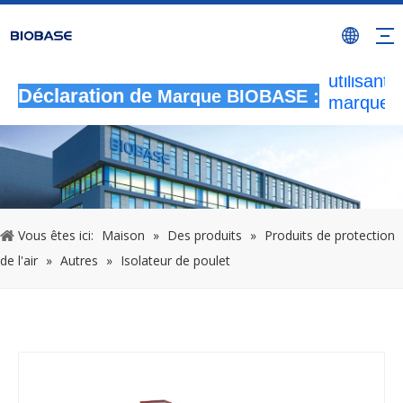
Toutes le
activités
autorisée
utilisant l
Déclaration de
Marque BIOBASE :
marque
BIOBASE
considér
comme u
contrefa
illégale
enquêtera
Vous êtes ici:
Maison
»
Des produits
»
Produits de protection
responsab
de l'air
»
Autres
»
Isolateur de poulet
légale.
2