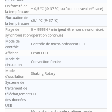
Uniformité de
± 0,5 ℃ (@ 37 ℃, surface de travail efficace)
la température
Fluctuation de
≤0,1 ℃ (@ 37 ℃)
la température
Plage de
0 ~ 9999H / min (peut être non chronométré,
synchronisation
opération continue)
Mode de
Contrôle de micro-ordinateur PID
contrôle
Afficher
Écran LCD
Mode de
Convection forcée
circulation
Mode
Shaking Rotary
d'oscillation
Système de
traitement de
téléchargement
Oui
des données
USB
Mode standard; mode statique; mode