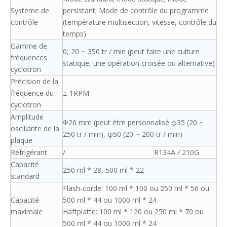
Système de
persistant; Mode de contrôle du programme
contrôle
(température multisection, vitesse, contrôle du
temps)
Gamme de
0, 20 ~ 350 tr / min (peut faire une culture
fréquences
statique, une opération croisée ou alternative)
cyclotron
Précision de la
fréquence du
± 1RPM
cyclotron
Amplitude
Φ26 mm (peut être personnalisé ф35 (20 ~
oscillante de la
250 tr / min), φ50 (20 ~ 200 tr / min)
plaque
Réfrigérant
/
R134A / 210G
Capacité
250 ml * 28, 500 ml * 22
standard
Flash-corde: 100 ml * 100 ou 250 ml * 56 ou
Capacité
500 ml * 44 ou 1000 ml * 24
maximale
Haftplatte: 100 ml * 120 ou 250 ml * 70 ou
500 ml * 44 ou 1000 ml * 24