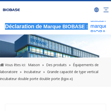
Toutes le
activités
autorisée
utilisant l
marque
Déclaration de
Marque BIOBASE :
BIOBASE
considér
comme u
contrefa
illégale
enquêtera
Vous êtes ici:
Maison
»
Des produits
»
Équipements de
responsab
légale.
2
laboratoire
»
Incubateur
»
Grande capacité de type vertical
incubateur double porte double porte (bjpx-x)