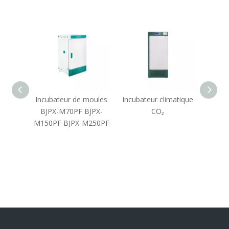
sai à
Incubateur de moules
Incubateur climatique
Inc
sse
BJPX-M70PF BJPX-
CO₂
c
re
M150PF BJPX-M250PF
t
const
2C 