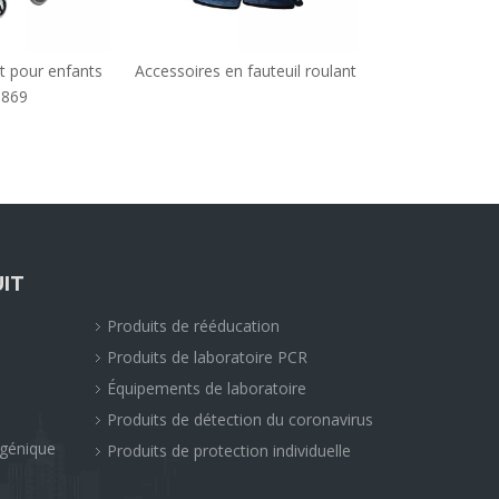
nt pour enfants
Accessoires en fauteuil roulant
Chaise de
869
IT
Produits de rééducation
Produits de laboratoire PCR
Équipements de laboratoire
Produits de détection du coronavirus
ogénique
Produits de protection individuelle