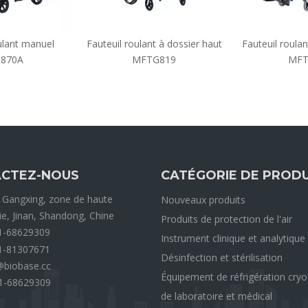
ulant manuel
Fauteuil roulant à dossier haut
Fauteuil roula
870A
MFTG819
MFT
CTEZ-NOUS
CATÉGORIE DE PRODU
 Gangxing, zone de haute
Nouveaux produits
ie, Jinan, Shandong, Chine
Produits de protection de l'air
1-68629309
Instrument clinique et analytique
1-81307671
Désinfection et stérilisation
@biobase.cc
Équipement de réfrigération cry
1-68629309
de laboratoire et médical