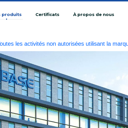
 produits
Certificats
À propos de nous
outes les activités non autorisées utilisant la 
ne contrefaçon illégale.BIOBASE enquêtera sur la r