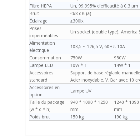
Filtre HEPA
Un, 99,995% d'efficacité à 0,3 μm
Bruit
≤68 dB (a)
Éclairage
≥300lx
Prises
Un socket (double type), America
imperméables
Alimentation
103,5 ~ 126,5 V, 60Hz, 10A
électrique
Consommation
750W
950W
Lampe LED
10W * 1
14W * 1
Accessoires
Support de base réglable manuelle
standard
Acier inoxydable. V. Bar avec 10 c
Accessoires en
Lampe UV
option
Taille du package
940 * 1090 * 1250
1240 * 1090
(w * d * h)
mm
mm
Poids brut
150 kg
190 kg