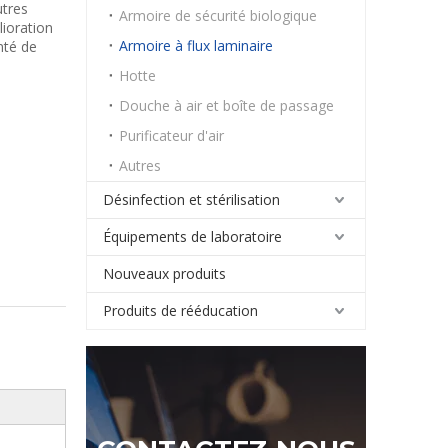
utres
Armoire de sécurité biologique
lioration
Armoire à flux laminaire
nté de
Hotte
Douche à air et boîte de passage
Purificateur d'air
Autres
Désinfection et stérilisation
Équipements de laboratoire
Nouveaux produits
Produits de rééducation