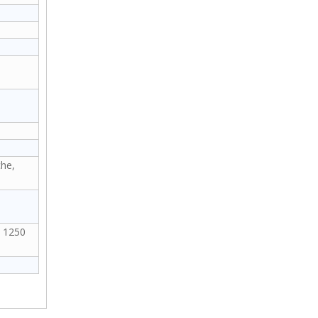
che,
* 1250