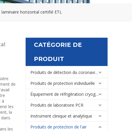
 laminaire horizontal certifié ETL
tal
CATÉGORIE DE
PRODUIT
Produits de détection du coronavirus
sière
Produits de protection individuelle
ement de
ravail
Équipement de réfrigération cryogénique de laboratoire et médical
tre
t à
Produits de laboratoire PCR
enir les
ent, la
Instrument clinique et analytique
ge dans
Produits de protection de l'air
dans les