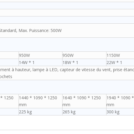
 Standard, Max. Puissance: 500W
950W
950W
1150W
14W * 1
18W * 1
22W * 1
ment à hauteur, lampe à LED, capteur de vitesse du vent, prise étan
rochets
 * 1250
1440 * 1090 * 1250
1640 * 1090 * 1250
1940 * 1090 
mm
mm
mm
225 kg
265 kg
300 kg