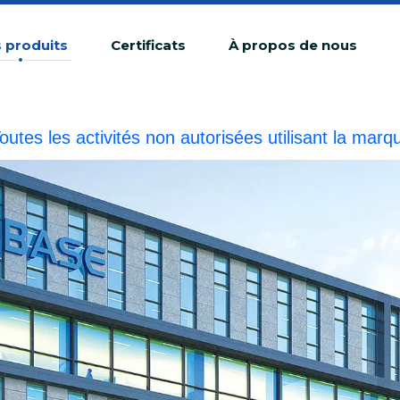
 produits
Certificats
À propos de nous
outes les activités non autorisées utilisant la 
ne contrefaçon illégale.BIOBASE enquêtera sur la r