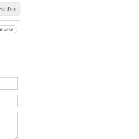
rtu d'un:
biobase