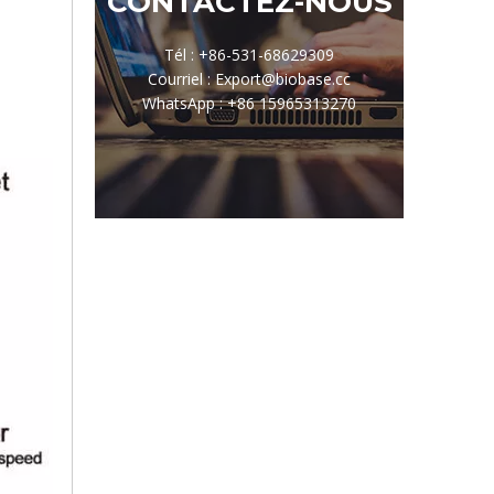
CONTACTEZ-NOUS
Tél : +86-531-68629309
Courriel : Export@biobase.cc
WhatsApp : +86 15965313270