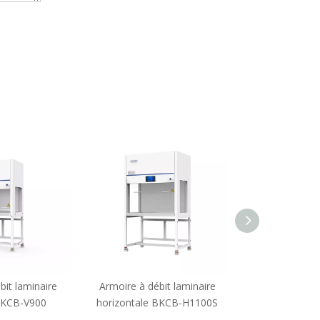
bit laminaire
Armoire à débit laminaire
Armoire à déb
 BKCB-V900
horizontale BKCB-H1100S
verticale BB
SSC