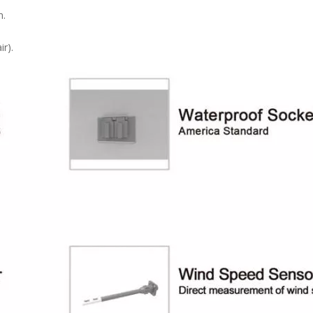
n.
ir).