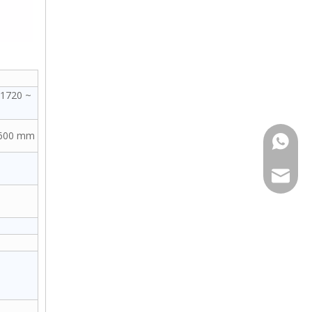
(1720 ~
 600 mm
+86159
Export@