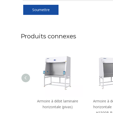
Soumettre
Produits connexes
lux laminaire
Armoire à débit laminaire
Armoire à dé
 BKCB-V1300D
horizontale (pivas)
horizontale
H1500B B