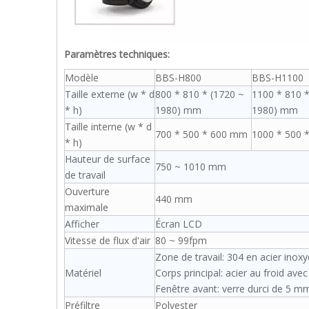
Paramètres techniques:
Modèle
BBS-H800
BBS-H1100
Taille externe (w * d
800 * 810 * (1720 ~
1100 * 810 *
* h)
1980) mm
1980) mm
Taille interne (w * d
700 * 500 * 600 mm
1000 * 500 
* h)
Hauteur de surface
750 ~ 1010 mm
de travail
Ouverture
440 mm
maximale
Afficher
Écran LCD
Vitesse de flux d'air
80 ~ 99fpm
Zone de travail: 304 en acier inox
Matériel
Corps principal: acier au froid av
Fenêtre avant: verre durci de 5 mm
Préfiltre
Polyester