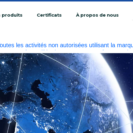
 produits
Certificats
À propos de nous
outes les activités non autorisées utilisant la 
ne contrefaçon illégale.BIOBASE enquêtera sur la r